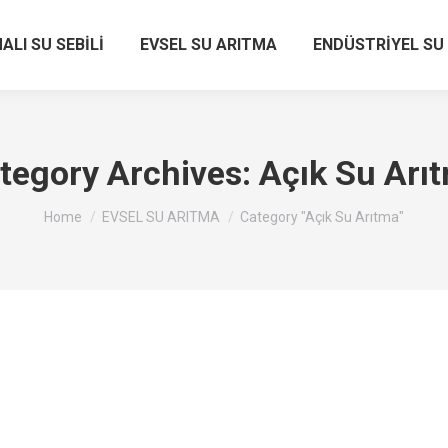
ALI SU SEBİLİ
EVSEL SU ARITMA
ENDÜSTRİYEL SU
tegory Archives:
Açık Su Arı
You are here:
Home
EVSEL SU ARITMA
Category "Açık Su Arıtma"