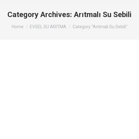
Category Archives:
Arıtmalı Su Sebili
You are here:
Home
EVSEL SU ARITMA
Category "Arıtmalı Su Sebili"