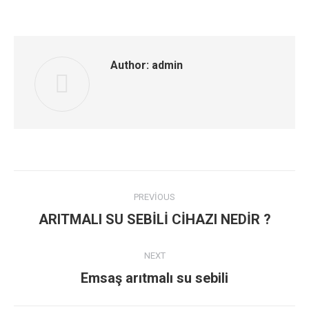
Author:
admin
Post
PREVIOUS
navigation
Previous
ARITMALI SU SEBİLİ CİHAZI NEDİR ?
post:
NEXT
Next
Emsaş arıtmalı su sebili
post: