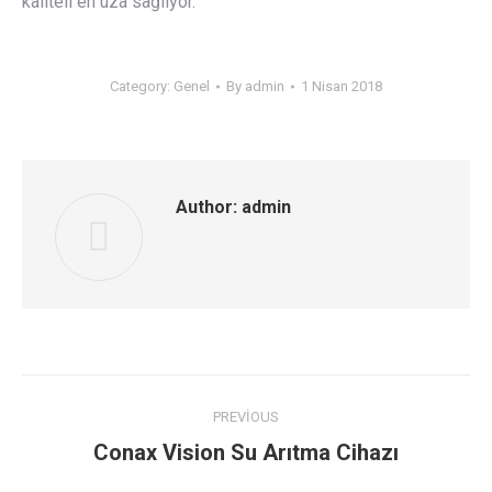
kaliteli en uza sağlıyor.
Category:
Genel
By
admin
1 Nisan 2018
Author:
admin
Post
PREVIOUS
navigation
Previous
Conax Vision Su Arıtma Cihazı
post: