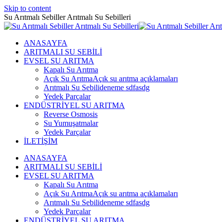
Skip to content
Su Arıtmalı Sebiller Arıtmalı Su Sebilleri
ANASAYFA
ARITMALI SU SEBİLİ
EVSEL SU ARITMA
Kapalı Su Arıtma
Açık Su Arıtma
Açık su arıtma açıklamaları
Arıtmalı Su Sebili
deneme sdfasdg
Yedek Parçalar
ENDÜSTRİYEL SU ARITMA
Reverse Osmosis
Su Yumuşatmalar
Yedek Parçalar
İLETİŞİM
ANASAYFA
ARITMALI SU SEBİLİ
EVSEL SU ARITMA
Kapalı Su Arıtma
Açık Su Arıtma
Açık su arıtma açıklamaları
Arıtmalı Su Sebili
deneme sdfasdg
Yedek Parçalar
ENDÜSTRİYEL SU ARITMA