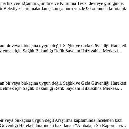
aatına hız verdi.Çamur Çürütme ve Kurutma Tesisi devreye girdiğinde,
hir Belediyesi, arıtmalardan çıkan çamuru yüzde 90 oranında kurutarak
dan bir veya birkaçına uygun değil. Sağlık ve Gıda Güvenliği Hareketi
aliz etmek için Sağlık Bakanlığı Refik Saydam Hıfzıssıhha Merkezi…
dan bir veya birkaçına uygun değil. Sağlık ve Gıda Güvenliği Hareketi
aliz etmek için Sağlık Bakanlığı Refik Saydam Hıfzıssıhha Merkezi…
 bir veya birkaçına uygun değil Araştırma kapsamında incelenen bazı
Gıda Güvenliği Hareketi tarafından hazırlanan ”Ambalajlı Su Raporu”na…