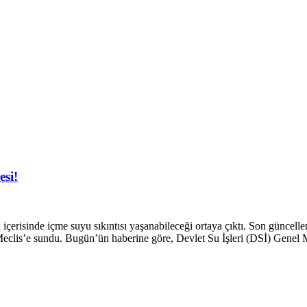
esi!
l içerisinde içme suyu sıkıntısı yaşanabileceği ortaya çıktı. Son gün
 Meclis’e sundu. Bugün’ün haberine göre, Devlet Su İşleri (DSİ) Genel