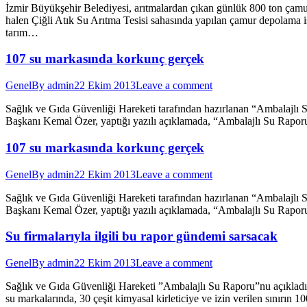
İzmir Büyükşehir Belediyesi, arıtmalardan çıkan günlük 800 ton çamuru
halen Çiğli Atık Su Arıtma Tesisi sahasında yapılan çamur depolama iş
tarım…
107 su markasında korkunç gerçek
Genel
By
admin
22 Ekim 2013
Leave a comment
Sağlık ve Gıda Güvenliği Hareketi tarafından hazırlanan “Ambalajlı S
Başkanı Kemal Özer, yaptığı yazılı açıklamada, “Ambalajlı Su Raporu”
107 su markasında korkunç gerçek
Genel
By
admin
22 Ekim 2013
Leave a comment
Sağlık ve Gıda Güvenliği Hareketi tarafından hazırlanan “Ambalajlı S
Başkanı Kemal Özer, yaptığı yazılı açıklamada, “Ambalajlı Su Raporu”
Su firmalarıyla ilgili bu rapor gündemi sarsacak
Genel
By
admin
22 Ekim 2013
Leave a comment
Sağlık ve Gıda Güvenliği Hareketi ”Ambalajlı Su Raporu”nu açıkladı. 
su markalarında, 30 çeşit kimyasal kirleticiye ve izin verilen sınırı