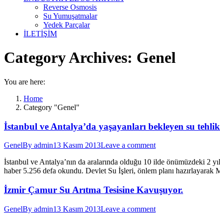
Reverse Osmosis
Su Yumuşatmalar
Yedek Parçalar
İLETİŞİM
Category Archives:
Genel
You are here:
Home
Category "Genel"
İstanbul ve Antalya’da yaşayanları bekleyen su tehlik
Genel
By
admin
13 Kasım 2013
Leave a comment
İstanbul ve Antalya’nın da aralarında olduğu 10 ilde önümüzdeki 2 yı
haber 5.256 defa okundu. Devlet Su İşleri, önlem planı hazırlayarak
İzmir Çamur Su Arıtma Tesisine Kavuşuyor.
Genel
By
admin
13 Kasım 2013
Leave a comment